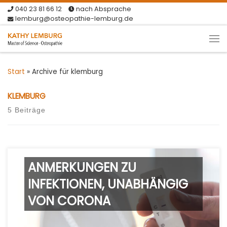
040 23 81 66 12
nach Absprache
Zum Inhalt springen
lemburg@osteopathie-lemburg.de
Me
Start
»
Archive für klemburg
KLEMBURG
5 Beiträge
ANMERKUNGEN ZU
INFEKTIONEN, UNABHÄNGIG
VON CORONA