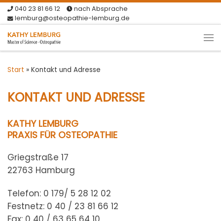
040 23 81 66 12
nach Absprache
Zum Inhalt springen
lemburg@osteopathie-lemburg.de
Me
Start
»
Kontakt und Adresse
KONTAKT UND ADRESSE
KATHY LEMBURG
PRAXIS FÜR OSTEOPATHIE
Griegstraße 17
22763 Hamburg
Telefon: 0 179/ 5 28 12 02
Festnetz: 0 40 / 23 81 66 12
Fax: 0 40 / 63 65 64 10