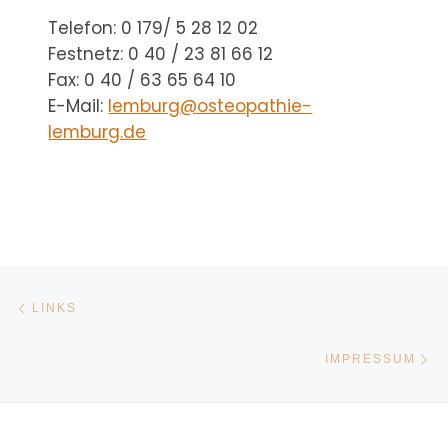
Telefon: 0 179/ 5 28 12 02
Festnetz: 0 40 / 23 81 66 12
Fax: 0 40 / 63 65 64 10
E-Mail:
lemburg@osteopathie-
lemburg.de
BEITRAGSNAVIGATION
Vorheriger Beitrag
LINKS
Nä
IMPRESSUM