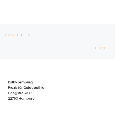
BEITRAGSNAVIGATION
Vorheriger Beitrag
AKTUELLES
Nä
LINKS
Kathy Lemburg
Praxis für Osteopathie
Griegstraße 17
22763 Hamburg