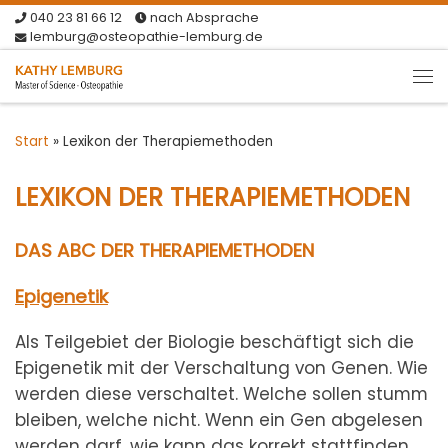
040 23 81 66 12
nach Absprache
Zum Inhalt springen
lemburg@osteopathie-lemburg.de
Me
Start
»
Lexikon der Therapiemethoden
LEXIKON DER THERAPIEMETHODEN
DAS ABC DER THERAPIEMETHODEN
Epigenetik
Als Teilgebiet der Biologie beschäftigt sich die
Epigenetik mit der Verschaltung von Genen. Wie
werden diese verschaltet. Welche sollen stumm
bleiben, welche nicht. Wenn ein Gen abgelesen
werden darf, wie kann das korrekt stattfinden.