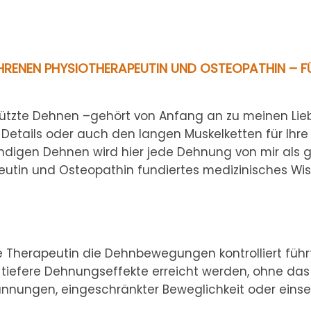
AHRENEN PHYSIOTHERAPEUTIN UND OSTEOPATHIN – 
rstützte Dehnen –gehört von Anfang an zu meinen L
 Details oder auch den langen Muskelketten für Ihr
digen Dehnen wird hier jede Dehnung von mir als ges
eutin und Osteopathin fundiertes medizinisches Wis
e Therapeutin die Dehnbewegungen kontrolliert führt
tiefere Dehnungseffekte erreicht werden, ohne da
pannungen, eingeschränkter Beweglichkeit oder eins