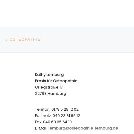
BEITRAGSNAVIGATION
Vorheriger Beitrag
OSTEOPATHIE
Kathy Lemburg
Praxis für Osteopathie
Griegstraße 17
22763 Hamburg
Telefon: 0179 5 28 12 02
Festnetz: 040 23 81 66 12
Fax: 040 63 65 64 10
E-Mail:
lemburg@osteopathie-lemburg.de