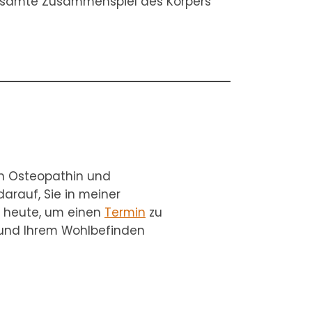
gesamte Zusammenspiel des Körpers
n Osteopathin und
arauf, Sie in meiner
h heute, um einen
Termin
zu
 und Ihrem Wohlbefinden