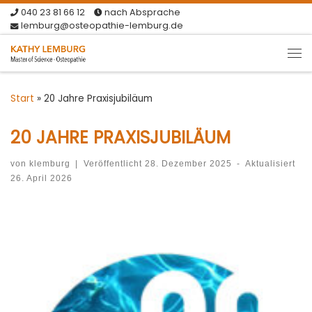
040 23 81 66 12
nach Absprache
Zum Inhalt springen
lemburg@osteopathie-lemburg.de
Me
Start
»
20 Jahre Praxisjubiläum
20 JAHRE PRAXISJUBILÄUM
von
klemburg
|
Veröffentlicht
28. Dezember 2025
-
Aktualisiert
26. April 2026