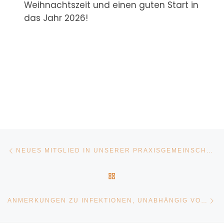
Weihnachtszeit und einen guten Start in
das Jahr 2026!
BEITRAGSNAVIGATION
Vorheriger Beitrag
NEUES MITGLIED IN UNSERER PRAXISGEMEINSCHAFT
ZURÜCK ZUR BEITRAGSLI
Nä
ANMERKUNGEN ZU INFEKTIONEN, UNABHÄNGIG VON CORONA